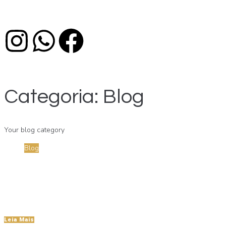
Categoria:
Blog
Your blog category
Blog
Por
Charles Cardoso
19 de janeiro de 2024
Desvendando o Mundo da Propriedade Intelect
1
Leia Mais