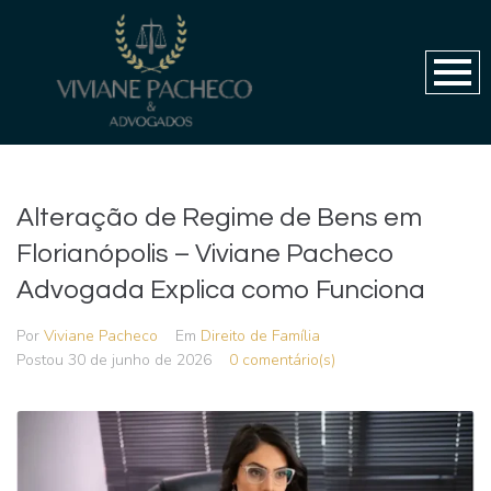
Alteração de Regime de Bens em
Florianópolis – Viviane Pacheco
Advogada Explica como Funciona
Por
Viviane Pacheco
Em
Direito de Família
Postou
30 de junho de 2026
0 comentário(s)